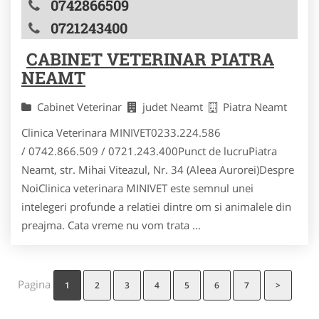
0742866509
0721243400
CABINET VETERINAR PIATRA
NEAMT
Cabinet Veterinar
judet Neamt
Piatra Neamt
Clinica Veterinara MINIVET0233.224.586
/ 0742.866.509 / 0721.243.400Punct de lucruPiatra
Neamt, str. Mihai Viteazul, Nr. 34 (Aleea Aurorei)Despre
NoiClinica veterinara MINIVET este semnul unei
intelegeri profunde a relatiei dintre om si animalele din
preajma. Cata vreme nu vom trata ...
Pagina
1
2
3
4
5
6
7
>