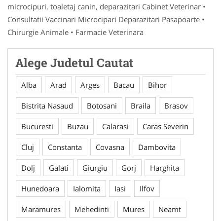
microcipuri, toaletaj canin, deparazitari Cabinet Veterinar •
Consultatii Vaccinari Microcipari Deparazitari Pasapoarte •
Chirurgie Animale • Farmacie Veterinara
Alege Judetul Cautat
Alba
Arad
Arges
Bacau
Bihor
Bistrita Nasaud
Botosani
Braila
Brasov
Bucuresti
Buzau
Calarasi
Caras Severin
Cluj
Constanta
Covasna
Dambovita
Dolj
Galati
Giurgiu
Gorj
Harghita
Hunedoara
Ialomita
Iasi
Ilfov
Maramures
Mehedinti
Mures
Neamt