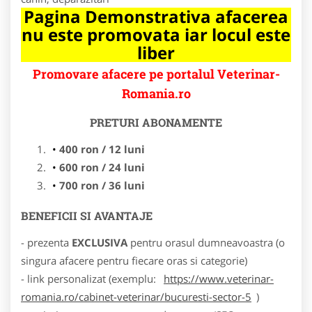
Pagina Demonstrativa afacerea
nu este promovata iar locul este
liber
Promovare afacere pe portalul Veterinar-
Romania.ro
PRETURI ABONAMENTE
400 ron / 12 luni
600 ron / 24 luni
700 ron / 36 luni
BENEFICII SI AVANTAJE
- prezenta
EXCLUSIVA
pentru orasul dumneavoastra (o
singura afacere pentru fiecare oras si categorie)
- link personalizat (exemplu:
https://www.veterinar-
romania.ro/cabinet-veterinar/bucuresti-sector-5
)