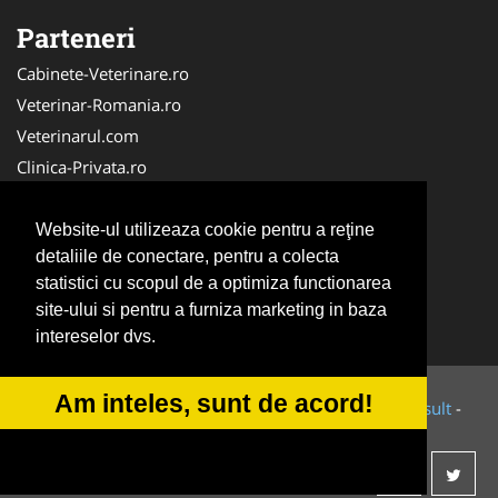
Parteneri
Cabinete-Veterinare.ro
Veterinar-Romania.ro
Veterinarul.com
Clinica-Privata.ro
Medic-Bun.com
SalonFrizerieCanina.com
Website-ul utilizeaza cookie pentru a reţine
detaliile de conectare, pentru a colecta
Dresaj-Caine.ro
statistici cu scopul de a optimiza functionarea
DresajCaine.ro
site-ului si pentru a furniza marketing in baza
NonStopDeschis.ro
intereselor dvs.
Am inteles, sunt de acord!
© 2014-2026 Powered by
VilonMedia
&
Tokaido Consult
-
ANPC
SOL