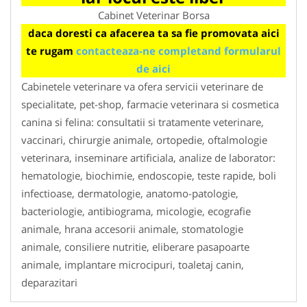
Cabinet Veterinar Borsa
daca doresti ca afacerea ta sa fie promovata aici
te rugam
contacteaza-ne completand formularul
de aici
Cabinetele veterinare va ofera servicii veterinare de
specialitate, pet-shop, farmacie veterinara si cosmetica
canina si felina: consultatii si tratamente veterinare,
vaccinari, chirurgie animale, ortopedie, oftalmologie
veterinara, inseminare artificiala, analize de laborator:
hematologie, biochimie, endoscopie, teste rapide, boli
infectioase, dermatologie, anatomo-patologie,
bacteriologie, antibiograma, micologie, ecografie
animale, hrana accesorii animale, stomatologie
animale, consiliere nutritie, eliberare pasapoarte
animale, implantare microcipuri, toaletaj canin,
deparazitari