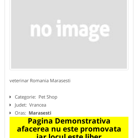
veterinar Romania Marasesti
Categorie:
Pet Shop
Judet:
Vrancea
Oras:
Marasesti
Pagina Demonstrativa
afacerea nu este promovata
iar locul este liber