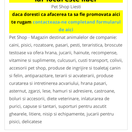
Pet Shop Liesti
daca doresti ca afacerea ta sa fie promovata aici
te rugam
contacteaza-ne completand formularul
de aici
Pet Shop - Magazin destinat animalelor de companie:
caini, pisici, rozatoare, pasari, pesti, teraristica, broscute
testoase va ofera hrana, jucarii, hainute, recompense,
vitamine si suplimente, culcusuri, custi transport, colivii,
accesorii pet shop, produse de ingrijire si toaletaj canin
si felin, antiparazitare, terarii si acvaterarii, produse
curatarea si intretinerea acvariului, hrana pasari,
asternut, zgarzi, lese, hamuri si adresiere, castroane,
boluri si accesorii, diete veterinare, inlaturarea de
purici, capuse si tantari, suporturi pentru ascutit
ghearele, litiere, nisip si echipamente, jucarii pentru
pisici, delicatese