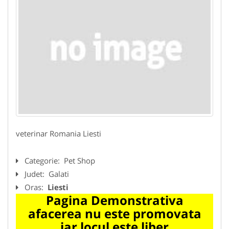
veterinar Romania Liesti
Categorie:
Pet Shop
Judet:
Galati
Oras:
Liesti
Pagina Demonstrativa
afacerea nu este promovata
iar locul este liber