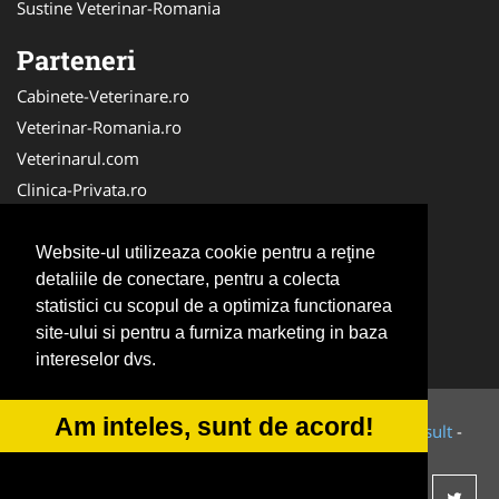
Sustine Veterinar-Romania
Parteneri
Cabinete-Veterinare.ro
Veterinar-Romania.ro
Veterinarul.com
Clinica-Privata.ro
Medic-Bun.com
SalonFrizerieCanina.com
Website-ul utilizeaza cookie pentru a reţine
detaliile de conectare, pentru a colecta
Dresaj-Caine.ro
statistici cu scopul de a optimiza functionarea
DresajCaine.ro
site-ului si pentru a furniza marketing in baza
NonStopDeschis.ro
intereselor dvs.
Am inteles, sunt de acord!
© 2014-2026 Powered by
VilonMedia
&
Tokaido Consult
-
ANPC
SOL