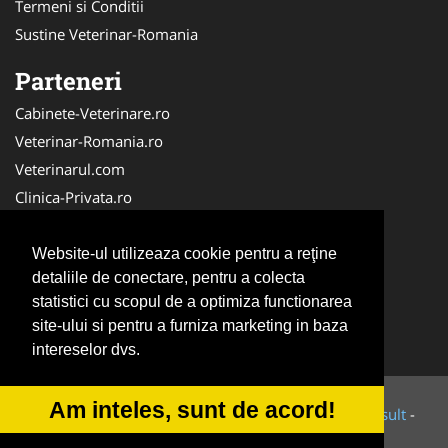
Termeni si Conditii
Sustine Veterinar-Romania
Parteneri
Cabinete-Veterinare.ro
Veterinar-Romania.ro
Veterinarul.com
Clinica-Privata.ro
Medic-Bun.com
SalonFrizerieCanina.com
Website-ul utilizeaza cookie pentru a reţine
detaliile de conectare, pentru a colecta
Dresaj-Caine.ro
statistici cu scopul de a optimiza functionarea
DresajCaine.ro
site-ului si pentru a furniza marketing in baza
NonStopDeschis.ro
intereselor dvs.
Am inteles, sunt de acord!
© 2014-2026 Powered by
VilonMedia
&
Tokaido Consult
-
ANPC
SOL